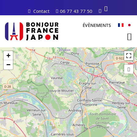
Contact
06 77 43 77 50
ÉVÈNEMENTS
+
−