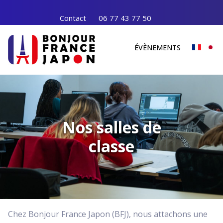
Contact
06 77 43 77 50
ÉVÈNEMENTS
Nos salles de
classe
Chez Bonjour France Japon (BFJ), nous attachons une